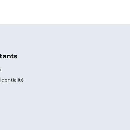
tants
s
identialité