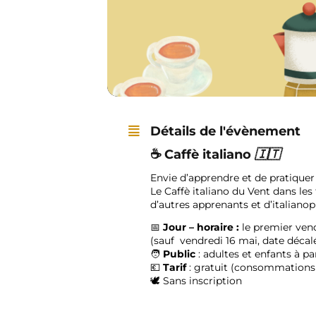
Détails de l'évènement
☕
Caffè italiano
🇮🇹
Envie d’apprendre et de pratiquer 
Le
Caffè italiano
du Vent dans les 
d’autres apprenants et d’italiano
📅
Jour – horaire :
le premier ven
(sauf vendredi 16 mai, date décalé
🧑
Public
: adultes et enfants à pa
💶
Tarif
: gratuit (consommations 
🕊️ Sans inscription