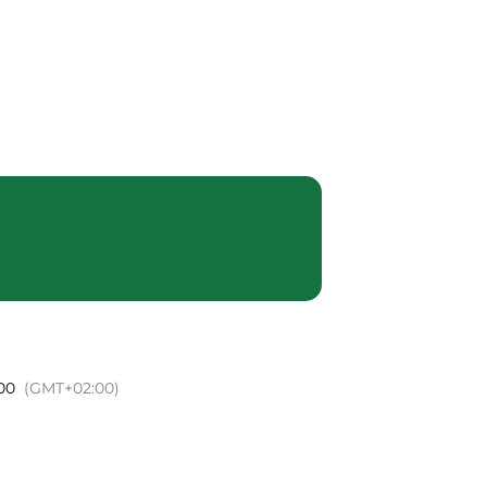
mme
Notre histoire
Contact
h00
(GMT+02:00)