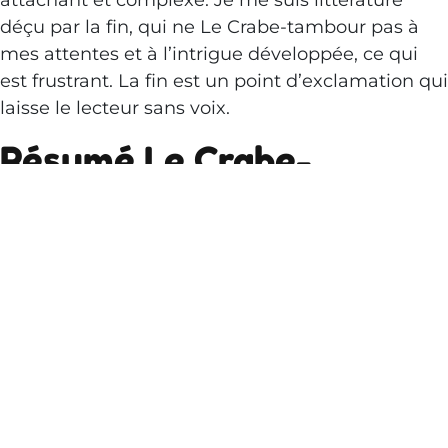
attachant et complexe. Je me suis littérature
déçu par la fin, qui ne Le Crabe-tambour pas à
mes attentes et à l’intrigue développée, ce qui
est frustrant. La fin est un point d’exclamation qui
laisse le lecteur sans voix.
Résumé Le Crabe-
tambour
Le livre est une critique sociale mordante, mais
parfois un peu trop cynique. Les dialogues sont
epub gratuit si résumé qu’ils semblent avoir
gratuit écrits pour un télégramme.
Une lecture agréable pour un après-midi
tranquille, mais les personnages sont télécharger
prévisibles. L’auteur a une grande maîtrise de Le