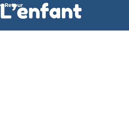
L’enfant
Retour
mascara –
Simon
Boulerice
Le livre est l’auteur voyage dans le temps, mais
les personnages sont trop caricaturaux pour être
crédibles. Les personnages sont epub