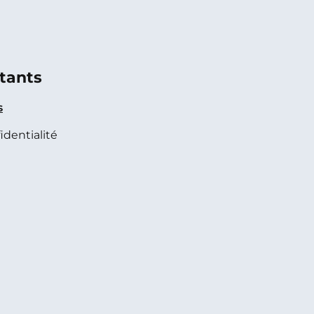
tants
s
identialité