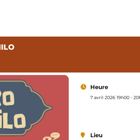
PHILO
Café – Restaurant
Épicerie
Notre carte
Progra
ILO
Heure
7 avril 2026 19h00 - 2
Lieu