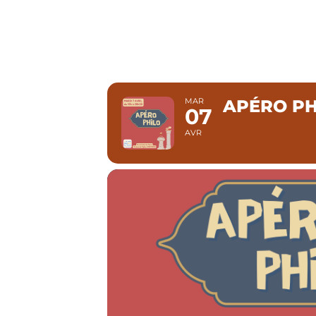
APÉRO 
MAR
APÉRO PH
07
AVR