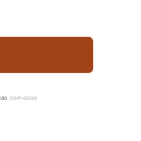
mme
Notre histoire
Contact
0h30
(GMT+02:00)