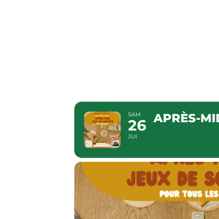
APRÈS-M
DÉS RA
SAM
APRÈS-MI
26
JUI