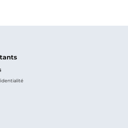
tants
s
identialité