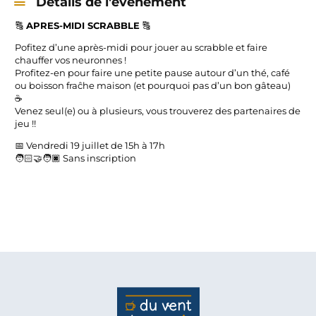
Détails de l'évènement
🔠
APRES-MIDI SCRABBLE
🔠
Pofitez d’une après-midi pour jouer au scrabble et faire
chauffer vos neuronnes !
Profitez-en pour faire une petite pause autour d’un thé, café
ou boisson fraĉhe maison (et pourquoi pas d’un bon gâteau)
☕
Venez seul(e) ou à plusieurs, vous trouverez des partenaires de
jeu !!
📅 Vendredi 19 juillet de 15h à 17h
🧑🏻‍🤝‍🧑🏿 Sans inscription