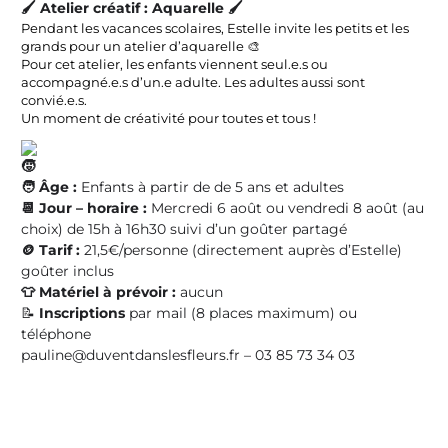
🖌️ Atelier créatif :
Aquarelle 🖌️
Pendant les vacances scolaires, Estelle invite les petits et les
grands pour un atelier d’aquarelle 🎨
Pour cet atelier, les enfants viennent seul.e.s ou
accompagné.e.s d’un.e adulte. Les adultes aussi sont
convié.e.s.
Un moment de créativité pour toutes et tous !
🧑
Âge :
Enfants à partir de de 5 ans et adultes
📆 Jour – horaire :
Mercredi 6 août ou vendredi 8 août (au
choix) de 15h à 16h30 suivi d’un goûter partagé
🪙 Tarif :
21,5€/personne (directement auprès d’Estelle)
goûter inclus
👕 Matériel à prévoir :
aucun
📝
Inscriptions
par mail (8 places maximum) ou
téléphone
pauline@duventdanslesfleurs.fr – 03 85 73 34 03