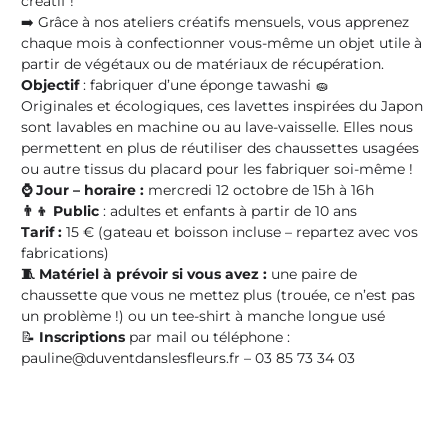
créatif !
➡️ Grâce à nos ateliers créatifs mensuels, vous apprenez
chaque mois à confectionner vous-même un objet utile à
partir de végétaux ou de matériaux de récupération.
Objectif
: fabriquer d’une éponge tawashi 🧽
Originales et écologiques, ces lavettes inspirées du Japon
sont lavables en machine ou au lave-vaisselle. Elles nous
permettent en plus de réutiliser des chaussettes usagées
ou autre tissus du placard pour les fabriquer soi-même !
⌚ Jour – horaire :
mercredi 12 octobre
de 15h à 16h
👨‍👦 Public
: adultes et enfants à partir de 10 ans
Tarif :
15 € (gateau et boisson incluse – repartez avec vos
fabrications)
🧵 Matériel à prévoir si vous avez
:
une paire de
chaussette que vous ne mettez plus (trouée, ce n’est pas
un problème !) ou un tee-shirt à manche longue usé
📝
Inscriptions
par mail ou téléphone :
pauline@duventdanslesfleurs.fr – 03 85 73 34 03