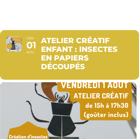
DÉCOUPÉS
VEN
ATELIER CRÉATIF
01
ENFANT : INSECTES
AOU
EN PAPIERS
DÉCOUPÉS