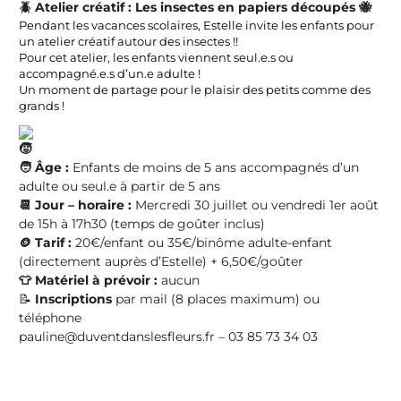
🪲 Atelier créatif :
Les insectes en papiers découpés 🐝
Pendant les vacances scolaires, Estelle invite les enfants pour
un atelier créatif autour des insectes !!
Pour cet atelier, les enfants viennent seul.e.s ou
accompagné.e.s d’un.e adulte !
Un moment de partage pour le plaisir des petits comme des
grands !
🧑
Âge :
Enfants de moins de 5 ans accompagnés d’un
adulte ou seul.e à partir de 5 ans
📆 Jour – horaire :
Mercredi 30 juillet ou vendredi 1er août
de 15h à 17h30 (temps de goûter inclus)
🪙 Tarif :
20€/enfant ou 35€/binôme adulte-enfant
(directement auprès d’Estelle) + 6,50€/goûter
👕 Matériel à prévoir :
aucun
📝
Inscriptions
par mail (8 places maximum) ou
téléphone
pauline@duventdanslesfleurs.fr – 03 85 73 34 03