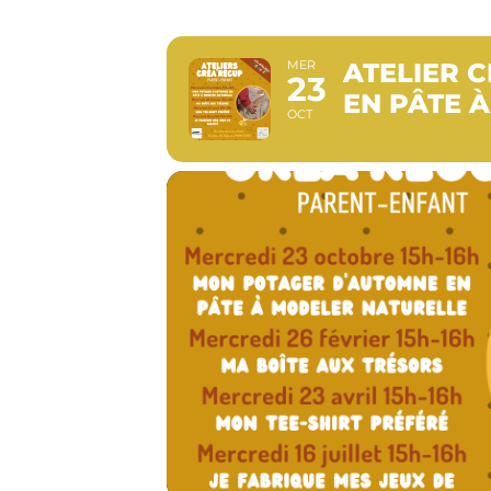
MER
ATELIER 
23
EN PÂTE 
OCT