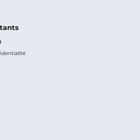
tants
s
identialité