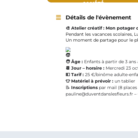
Détails de l'évènement
🎨
Atelier créatif : Mon potage
Pendant les vacances scolaires, Luc
Un moment de partage pour le pla
🧑
Âge :
Enfants à partir de 3 an
📆 Jour – horaire :
Mercredi 23 oct
💵 Tarif :
25 €/binôme adulte-enfa
👕 Matériel à prévoir :
un tablier
📝
Inscriptions
par mail (8 place
pauline@duventdanslesfleurs.fr – 