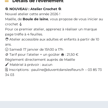
Détails de l'évènement
🧶
NOUVEAU : Atelier
Crochet
🧶
Nouvel atelier cette année 2026 !
Maëlle, de
Boule de laine
, vous propose de vous inicier au
crochet 🪝
Pour ce premier atelier, apprenez à réaliser un marque
page trèfle à 4 feuilles.
🧑
Atelier accessible aux adultes et enfants à partir de 10
ans.
🕝 Samedi 17 janvier de 15h30 a 17h
🪙
Tarif pour l’atelier + un goûter 🧁 :
21,50 €
Règlement directement auprès de Maëlle
🖌️
Matériel à prévoir : aucun
🗒️
Inscriptions : pauline@duventdanslesfleurs.fr – 0
3 85 73
34 03