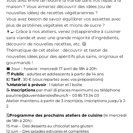
Vous avez envie de réduire la viande dans vos repas à la
maison ? Vous aimeriez découvrir des idées (ou de
nouvelles idées) de recettes végétariennes ?
Vous avez besoin de savoir équilibrer vos assiettes avec
plus de protéines végétales et mions de sucre ?
👩‍🍳 Grâce à nos ateliers, venez (ré)apprendre à cuisiner
sans viande et avec une grande majorité d’ingrédients,
découvrir de nouvelles recettes, etc. 😋
Thématique de cet atelier : découvrir et tester de
nouvelles idées pour des apéritifs plus sains, originaux et
gourmands
!
📅
J
our – horaire : mercredi 17 avril de 18h à 20h
🧑
Public
: adultes et adolescents à partir de 14 ans
💶
Tarif
: 30 € (vous repartez avec vos préparations)
🔪Matériel à prévoir
: 1 tablier et 1 boîte
📝
Inscriptions
par mail (6 places maximum) ou téléphone
pauline@duventdanslesfleurs.fr – 03 85 73 34 03
Atelier maintenu à partir de 3 inscrit(e)s, inscriptions jusqu’à J-
2
🗓️
Programme des prochains ateliers de cuisine
(le mercredi
de 18h à 20h) :
15 mai – Des desserts au chocolat sans gluten
12 juin – Des salades estivales et complètes