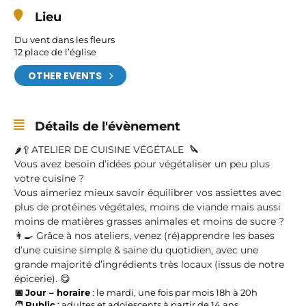
Lieu
Du vent dans les fleurs
12 place de l’église
OTHER EVENTS
Détails de l'évènement
🌶️🥄ATELIER DE CUISINE VÉGÉTALE
🔪
Vous avez besoin d’idées pour végétaliser un peu plus
votre cuisine ?
Vous aimeriez mieux savoir équilibrer vos assiettes avec
plus de protéines végétales, moins de viande mais aussi
moins de matières grasses animales et moins de sucre ?
👩‍🍳 Grâce à nos ateliers, venez (ré)apprendre les bases
d’une cuisine simple & saine du quotidien, avec une
grande majorité d’ingrédients très locaux (issus de notre
épicerie). 😋
📅
J
our – horaire
: le mardi, une fois par mois 18h à 20h
🧑
Public
: adultes et adolescents à partir de 14 ans