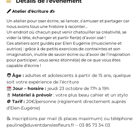
Détails de l'évènement
🖋️
Atelier d’écriture
✍️
Un atelier pour oser écrire, se lancer, s’amuser et partager car
nous avons tous une histoire à raconter…
Un endroit où chacun peut venir chatouiller sa créativité, se
vider la tête, échanger et partir fier(e) d’avoir osé !
Ces ateliers sont guidés par Elen Eugénie (musicienne et
autrice) : grâce à de petits exercices de contraintes et son
imagination, inutile de savoir écrire ou d’avoir de l’inspiration
pour participer, vous serez étonné(e) de ce que vous êtes
capable d’écrire !
🧑 Âge :
adultes et adolescents à partir de 15 ans, quelque
soit votre expérience de l’écriture
Jour – horaire :
jeudi 23 octobre de 17h à 19h
📓
Matériel à prévoir
: votre plus beau cahier et un stylo
🪙
Tarif :
20€/personne (règlement directement auprès
d’Elen-Eugénie)
📝 Inscriptions par mail (6 places maximum) ou téléphone
pauline@duventdanslesfleurs.fr – 03 85 73 34 03