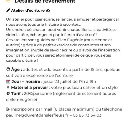
Détails de l'évènement
🖋️
Atelier d’écriture
✍️
Un atelier pour oser écrire, se lancer, s’amuser et partager car
nous avons tous une histoire à raconter…
Un endroit où chacun peut venir chatouiller sa créativité, se
vider la tête, échanger et partir fier(e) d’avoir osé !
Ces ateliers sont guidés par Elen Eugénie (musicienne et
autrice) : grâce à de petits exercices de contraintes et son
imagination, inutile de savoir écrire ou d’avoir de l’inspiration
pour participer, vous serez étonné(e) de ce que vous êtes
capable d’écrire !
🧑 Âge :
adultes et adolescents à partir de 15 ans, quelque
soit votre expérience de l’écriture
Jour – horaire :
jeudi 23 juillet de 17h à 19h
📓
Matériel à prévoir
: votre plus beau cahier et un stylo
🪙
Tarif :
20€/personne (règlement directement auprès
d’Elen-Eugénie)
📝 Inscriptions par mail (6 places maximum) ou téléphone
pauline@duventdanslesfleurs.fr – 03 85 73 34 03