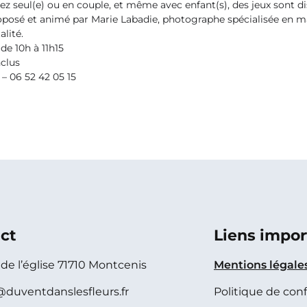
ez seul(e) ou en couple, et même avec enfant(s), des jeux sont di
posé et animé par Marie Labadie, photographe spécialisée en mat
lité.
de 10h
à 11h15
nclus
 – 06 52 42 05 15
ct
Liens impor
e de l’église 71710 Montcenis
Mentions légale
@duventdanslesfleurs.fr
Politique de conf