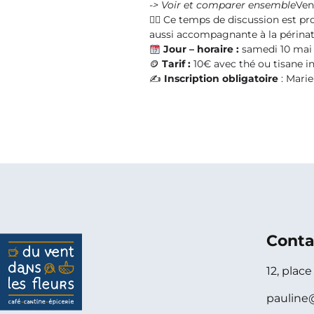
-> Voir et comparer ensemble
Ven
🙋‍♀️
Ce temps de discussion est pro
aussi accompagnante à la périnata
Jour – horaire :
samedi 10 mai 
🪙
Tarif :
10€ avec thé ou tisane i
✍️
Inscription obligatoire
: Marie
Conta
12, plac
pauline