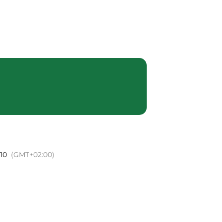
mme
Notre histoire
Contact
h10
(GMT+02:00)