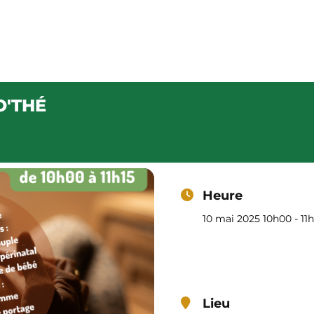
APO'THÉ
Café – Restaurant
Épicerie
Notre carte
Progra
O'THÉ
Heure
10 mai 2025 10h00 - 11
Lieu