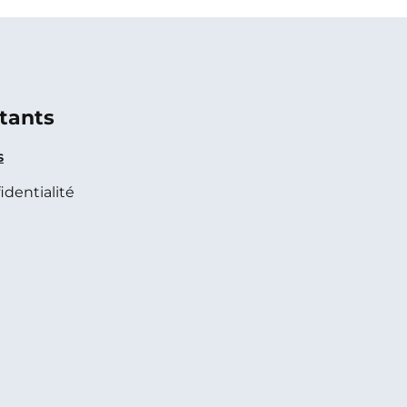
tants
s
identialité