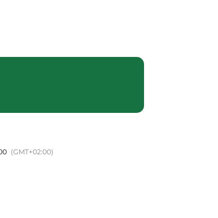
mme
Notre histoire
Contact
h00
(GMT+02:00)