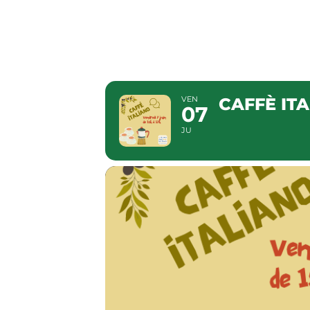
CAFFÈ I
VEN
CAFFÈ IT
07
JU