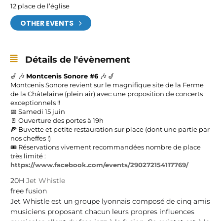
12 place de l’église
OTHER EVENTS
Détails de l'évènement
🎷 🎶
Montcenis Sonore #6
🎶 🎷
Montcenis Sonore revient sur le magnifique site de la Ferme
de la Châtelaine (plein air) avec une proposition de concerts
exceptionnels !!
📅
Samedi 15 juin
🚪 Ouverture des portes à 19h
🍕 Buvette et petite restauration sur place (dont une partie par
nos cheffes !)
🎟️
Réservations vivement recommandées nombre de place
très limité :
https://www.facebook.com/events/290272154117769/
20H
Jet Whistle
free fusion
Jet Whistle est un groupe lyonnais composé de cinq amis
musiciens proposant chacun leurs propres influences