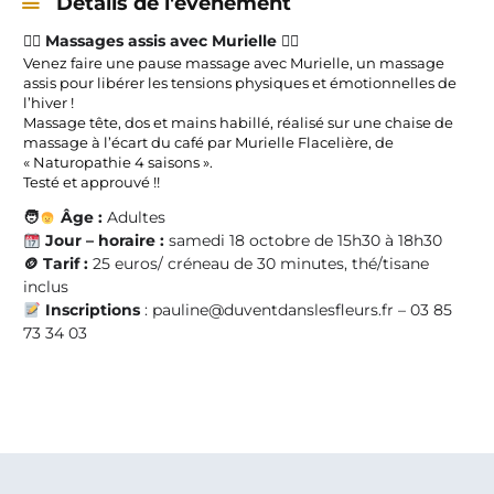
Détails de l'évènement
💆‍♀️
Massages assis avec Murielle
💆‍♂️
Venez faire une pause massage avec Murielle, un massage
assis pour libérer les tensions physiques et émotionnelles de
l’hiver !
Massage tête, dos et mains habillé, réalisé sur une chaise de
massage à l’écart du café par Murielle Flacelière, de
« Naturopathie 4 saisons ».
Testé et approuvé !!
🧑
Âge :
Adultes
Jour – horaire :
samedi 18 octobre de
15h30 à 18h30
🪙
Tarif :
25 euros/ créneau de 30 minutes, thé/tisane
inclus
Inscriptions
: pauline@duventdanslesfleurs.fr – 03 85
73 34 03