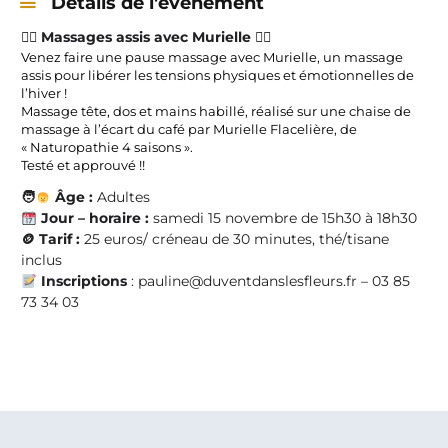
Détails de l'évènement
💆‍♀️
Massages assis avec Murielle
💆‍♂️
Venez faire une pause massage avec Murielle, un massage
assis pour libérer les tensions physiques et émotionnelles de
l’hiver !
Massage tête, dos et mains habillé, réalisé sur une chaise de
massage à l’écart du café par Murielle Flacelière, de
« Naturopathie 4 saisons ».
Testé et approuvé !!
🧑
Âge :
Adultes
Jour – horaire :
samedi 15 novembre de
15h30 à 18h30
🪙
Tarif :
25 euros/ créneau de 30 minutes, thé/tisane
inclus
Inscriptions
: pauline@duventdanslesfleurs.fr – 03 85
73 34 03