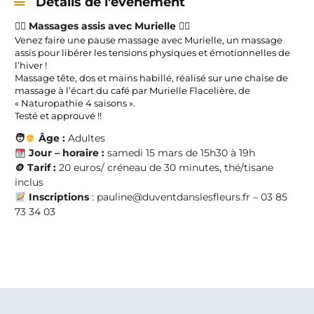
Détails de l'évènement
💆‍♀️
Massages assis avec Murielle
💆‍♂️
Venez faire une pause massage avec Murielle, un massage
assis pour libérer les tensions physiques et émotionnelles de
l’hiver !
Massage tête, dos et mains habillé, réalisé sur une chaise de
massage à l’écart du café par Murielle Flacelière, de
« Naturopathie 4 saisons ».
Testé et approuvé !!
🧑
Âge :
Adultes
Jour – horaire :
samedi 15 mars de
15h30 à 19h
🪙
Tarif :
20 euros/ créneau de 30 minutes, thé/tisane
inclus
Inscriptions
: pauline@duventdanslesfleurs.fr – 03 85
73 34 03