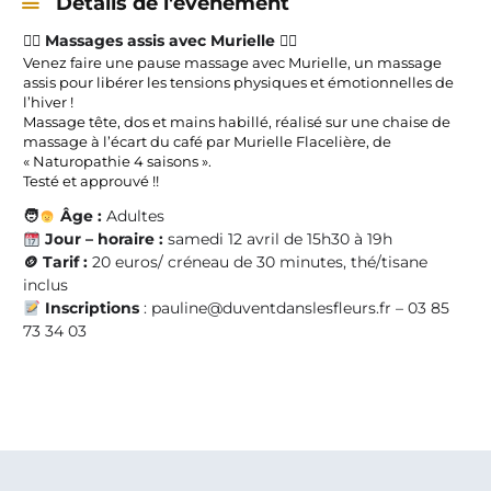
Détails de l'évènement
💆‍♀️
Massages assis avec Murielle
💆‍♂️
Venez faire une pause massage avec Murielle, un massage
assis pour libérer les tensions physiques et émotionnelles de
l’hiver !
Massage tête, dos et mains habillé, réalisé sur une chaise de
massage à l’écart du café par Murielle Flacelière, de
« Naturopathie 4 saisons ».
Testé et approuvé !!
🧑
Âge :
Adultes
Jour – horaire :
samedi 12 avril de
15h30 à 19h
🪙
Tarif :
20 euros/ créneau de 30 minutes, thé/tisane
inclus
Inscriptions
: pauline@duventdanslesfleurs.fr – 03 85
73 34 03