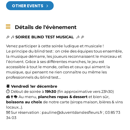
OTHER EVENTS
Détails de l'évènement
🎉 🎶
SOIREE BLIND TEST MUSICAL
🎶 🎉
Venez participer à cette soirée ludique et musicale !
Le principe du blind test : on crée des équipes tous ensemble,
la musique démarre, les joueurs reconnaissent le morceau et
l’écrivent. Grâce à ses différentes manches, le jeu est
accessible à tout le monde, celles et ceux qui aiment la
musique, qui pensent ne rien connaître ou même les
professionnels du blind test…
​📆 Vendredi 1er décembre
⏱️ Début de soirée à
19h30
(fin approximative vers 23h30)
🧀​🍷​🍻
​Au menu,
planches repas &
dessert
et bien sûr,
boissons au choix
de notre carte (sirops maison, bières & vins
locaux…).
👐 Sur réservation : pauline@duventdanslesfleurs.fr ; 0
3 85 73
34 03