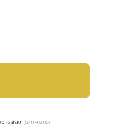
ON DE
mme
Notre histoire
Contact
30 - 23h30
(GMT+02:00)