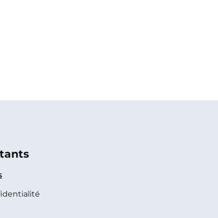
tants
s
identialité