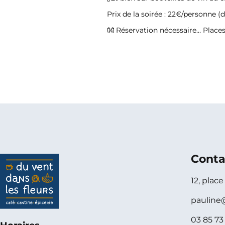
Prix de la soirée :
22€/personne (
👐 Réservation nécessaire… Places 
Conta
12, plac
pauline
03 85 73