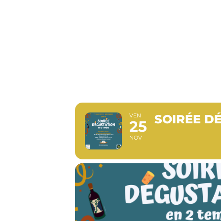
SOIRÉE
VINS L
VEN
SOIRÉE D
25
NOV