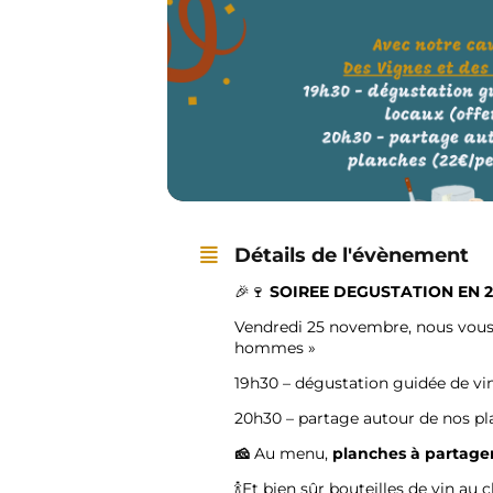
Détails de l'évènement
🎉🍷
SOIREE DEGUSTATION EN 
Vendredi 25 novembre, nous vous 
hommes »
19h30 – dégustation guidée de vin
20h30 – partage autour de nos p
​🧀​
​Au menu,
planches à partager
🍾Et bien sûr bouteilles de vin a