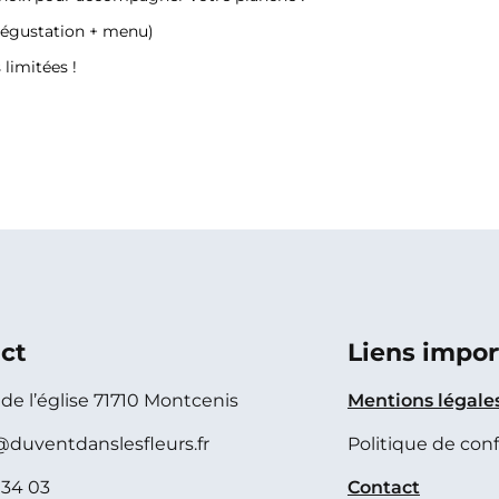
dégustation + menu)
limitées !
ct
Liens impor
e de l’église 71710 Montcenis
Mentions légale
@duventdanslesfleurs.fr
Politique de conf
 34 03
Contact