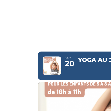
YOGA A
ENFANT
SAM
YOGA AU 
20
JU