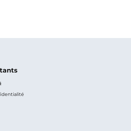
tants
s
identialité