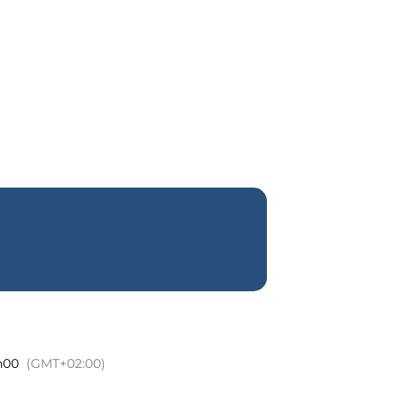
UR LES
mme
Notre histoire
Contact
1h00
(GMT+02:00)